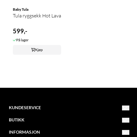
Baby Tula
Tula ryggsekk Hot Lava
599,-
På lager
Kjøp
KUNDESERVICE
Bamsebua ANS
BUTIKK
Bygdøy Alle 59
Vilkår
INFORMASJON