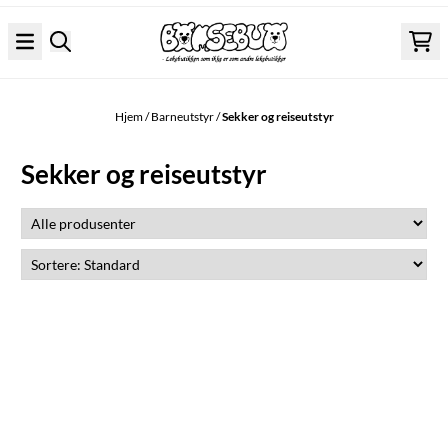
Hopp til innhold
Hjem
/
Barneutstyr
/
Sekker og reiseutstyr
Sekker og reiseutstyr