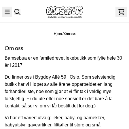
Hopp til innhold
Hjem
/
Om oss
Om oss
Bamsebua er en familedrevet lekebutikk som fylte hele 30
år i 2017!
Du finner oss i Bygdøy Allè 59 i Oslo. Som selvstendig
butikk har vi i løpet av alle årene opparbeidet en lang
forhandlerliste, noe som gjør at vi får tak i veldig mye
forskjellig. Er du ute etter noe spesielt er det bare å ta
kontakt, så ser vi om vi får bestilt det for deg:)
Vi har ett variert utvalg: leker, baby- og barneklær,
babyutstyr, gaveartikler, filttøfler til store og små,