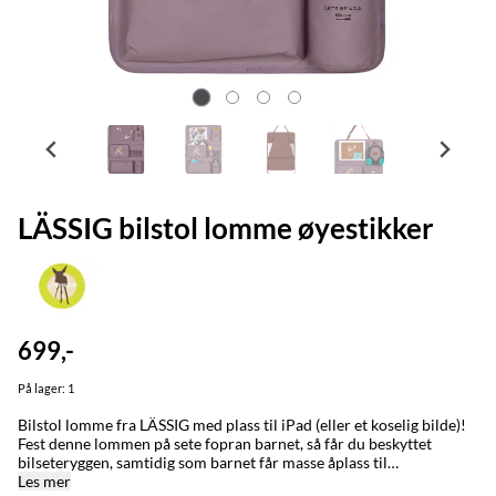
LÄSSIG bilstol lomme øyestikker
699,-
På lager
: 1
Bilstol lomme fra LÄSSIG med plass til iPad (eller et koselig bilde)!
Fest denne lommen på sete fopran barnet, så får du beskyttet
bilseteryggen, samtidig som barnet får masse åplass til
oppbevaring. Der er egen plass til drikkeflaske og lommer med og
Les mer