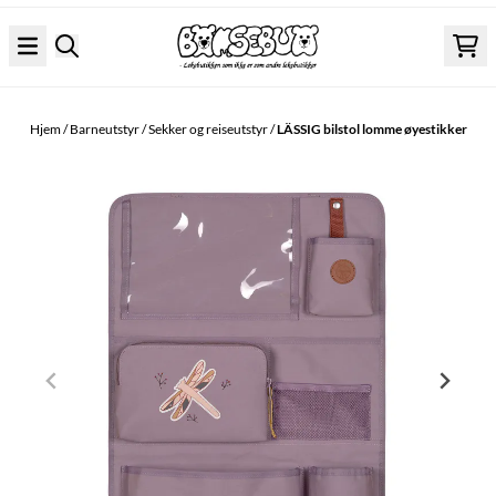
Hopp til innhold
Hjem
/
Barneutstyr
/
Sekker og reiseutstyr
/
LÄSSIG bilstol lomme øyestikker