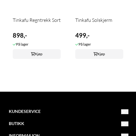
Tinkafu Regntrekk Sort
Tinkafu Solskjerm
898,-
499,-
På lager
På lager
Kjøp
Kjøp
KUNDESERVICE
Bamsebua ANS
BUTIKK
Bygdøy Alle 59
Vilkår
INFORMASJON