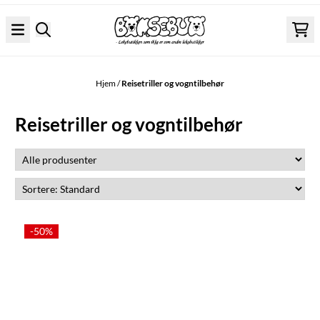
Hopp til innhold
Hjem
/
Reisetriller og vogntilbehør
Reisetriller og vogntilbehør
-50%